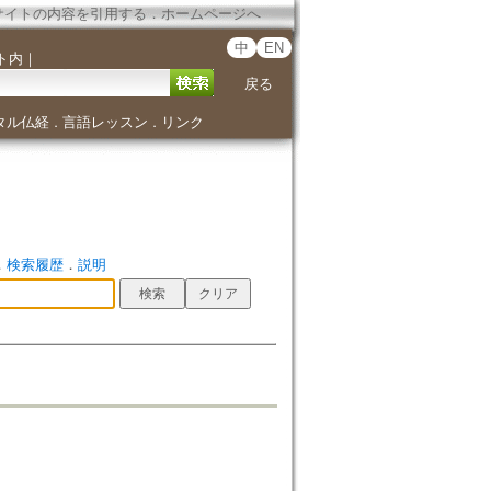
サイトの内容を引用する
．
ホームページへ
中
EN
ト内
｜
戻る
タル仏経
言語レッスン
リンク
．
．
．
検索履歴
．
説明