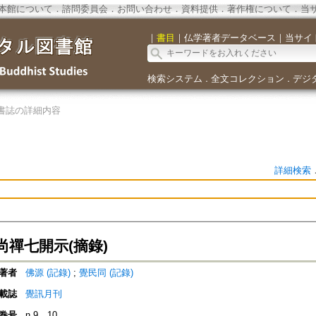
本館について
．
諮問委員会
．
お問い合わせ
．
資料提供
．
著作権について
．
当
｜
書目
｜
仏学著者データベース
｜
当サイ
検索システム
全文コレクション
デジ
．
．
書誌の詳細内容
詳細検索
尚禪七開示(摘錄)
著者
佛源 (記錄)
;
覺民同 (記錄)
載誌
覺訊月刊
巻号
n.9、10