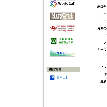
出版年
出
出
資料の
ノ
キーワ
ヒッ
書誌管理
作
書き出し
更新