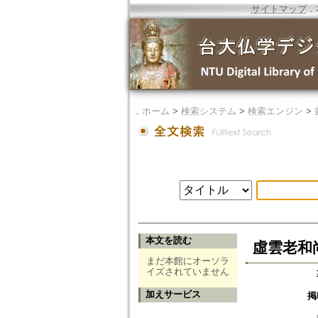
サイトマップ
．
．
ホーム
>
検索システム
>
検索エンジン
>
本文を読む
虛雲老和
まだ本館にオーソラ
イズされていません
加えサービス
掲