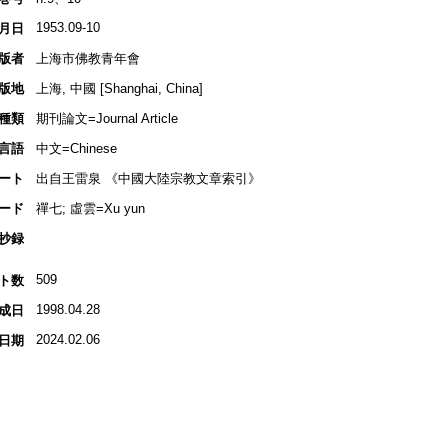
1953.09-10
月日
版者
上海市佛教青年會
版地
上海, 中國 [Shanghai, China]
種類
期刊論文=Journal Article
言語
中文=Chinese
ート
出自王雷泉 《中國大陸宗教文章索引》
ード
禪七; 虛雲=Xu yun
抄録
509
ト数
1998.04.28
成日
2024.02.06
日期