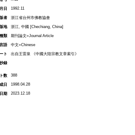
1992.11
月日
版者
浙江省台州市佛教協會
版地
浙江, 中國 [Chechiang, China]
種類
期刊論文=Journal Article
言語
中文=Chinese
ート
出自王雷泉 《中國大陸宗教文章索引》
抄録
388
ト数
1998.04.28
成日
2023.12.18
日期