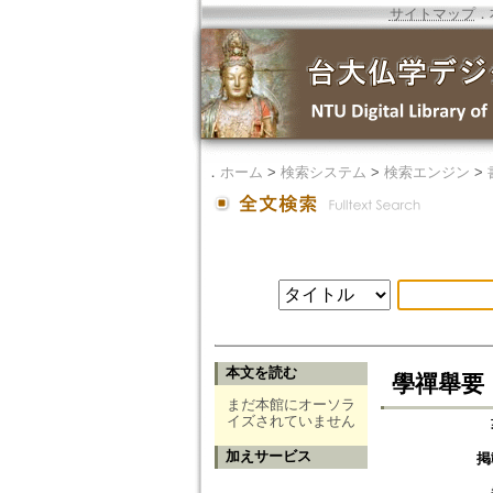
サイトマップ
．
．
ホーム
>
検索システム
>
検索エンジン
>
本文を読む
學禪舉要
まだ本館にオーソラ
イズされていません
加えサービス
掲