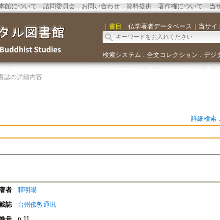
本館について
．
諮問委員会
．
お問い合わせ
．
資料提供
．
著作権について
．
当
｜
書目
｜
仏学著者データベース
｜
当サイ
検索システム
全文コレクション
デジ
．
．
書誌の詳細内容
詳細検索
著者
釋明暘
載誌
台州佛教通讯
n.11
巻号