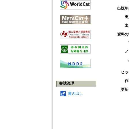
出版年
出
出
資料の
ノ
ヒッ
作
書誌管理
更新
書き出し