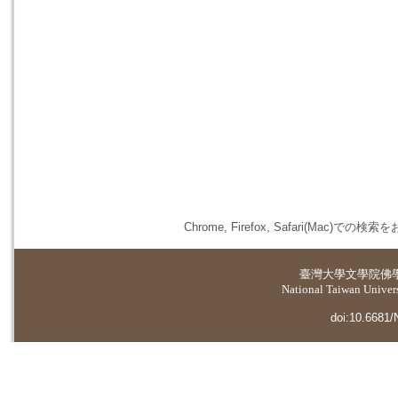
Chrome, Firefox, Safari(
臺灣大學
文學院佛
National Taiwan Universi
doi:10.6681