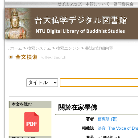
サイトマップ
．
本館について
．
諮問委員会
．
．
ホーム
>
検索システム
>
検索エンジン
>
書誌の詳細内容
本文を読む
關於在家學佛
著者
蔡惠明 (著)
掲載誌
法音=The Voice of Dh
巻号
v.1984年 n.6