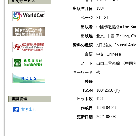
加えサービス
1984
出版年月日
21 - 21
ページ
出版者
中國佛教協會=The Buddhis
出版地
北京, 中國 [Beijing, Ch
資料の種類
期刊論文=Journal Artic
言語
中文=Chinese
ノート
出自王雷泉編 《中國
キーワード
佛
抄録
ISSN
10042636 (P)
493
書誌管理
ヒット数
1998.04.28
作成日
書き出し
2021.08.03
更新日期