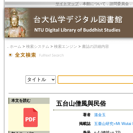
サイトマップ
．
本館について
．
諮問委員会
．
．
ホーム
>
検索システム
>
検索エンジン
>
書誌の詳細内容
本文を読む
五台山僧風與民俗
著者
溫金玉
掲載誌
五臺山研究=Mt Wutai R
巻号
n.4 (總號=n.33)