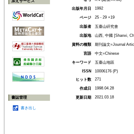
加えサービス
1992
出版年月日
25 - 29 +19
ページ
出版者
五臺山硏究會
出版地
山西, 中國 [Shanxi, Ch
資料の種類
期刊論文=Journal Artic
言語
中文=Chinese
キーワード
五臺山地區
ISSN
10006176 (P)
271
ヒット数
1998.04.28
作成日
2021.03.18
書誌管理
更新日期
書き出し