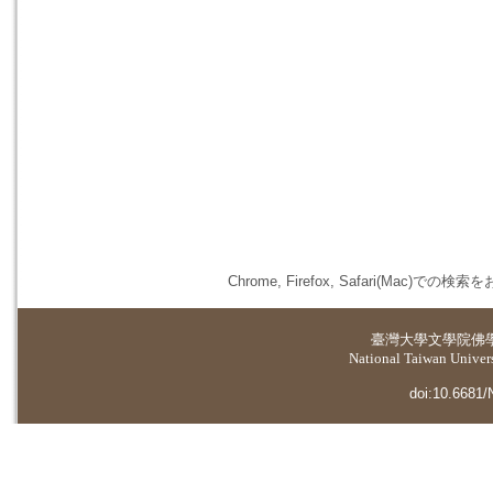
Chrome, Firefox, Safari(
臺灣大學
文學院佛
National Taiwan Universi
doi:10.6681