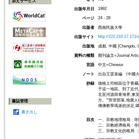
加えサービス
1992
出版年月日
24 - 28
ページ
出版者
西南民族大學
http://222.210.17.171/
出版サイト
出版地
成都, 中國 [Chengdu, C
資料の種類
期刊論文=Journal Artic
言語
中文=Chinese
ノート
出自王雷泉編 《中國
抄録
德格土司轄區位于青藏
于這一地區。到了近代,
北至河源與青海界;東
方。”“所管部落,地廣
書誌管理
傳佛教寧瑪派的涉足,
書き出し
目次
一、宗教地理格局 : 寺
二、宗教經濟格局 : 寺
三、宗教文化的格局 : 