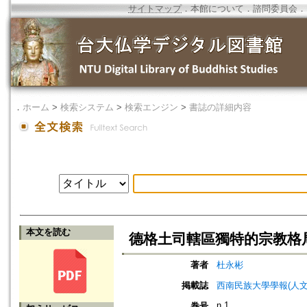
サイトマップ
．
本館について
．
諮問委員会
．
．
ホーム
>
検索システム
>
検索エンジン
>
書誌の詳細内容
本文を読む
德格土司轄區獨特的宗教格
著者
杜永彬
掲載誌
西南民族大學學報(人文社科版)=Jou
n.1
巻号