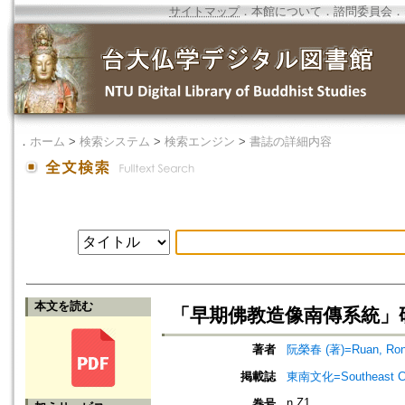
サイトマップ
．
本館について
．
諮問委員会
．
．
ホーム
>
検索システム
>
検索エンジン
>
書誌の詳細内容
本文を読む
「早期佛教造像南傳系統」
著者
阮榮春 (著)=Ruan, Rong
掲載誌
東南文化=Southeast Cu
n.Z1
巻号