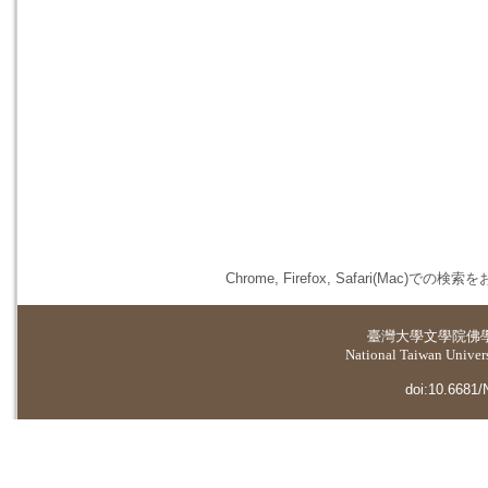
Chrome, Firefox, Safari(
臺灣大學
文學院佛
National Taiwan Universi
doi:10.6681