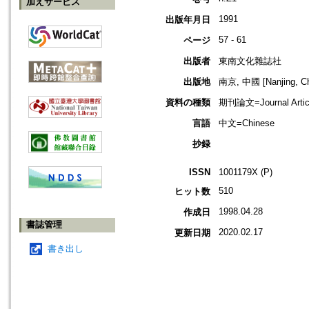
加えサービス
1991
出版年月日
57 - 61
ページ
出版者
東南文化雜誌社
出版地
南京, 中國 [Nanjing, Ch
資料の種類
期刊論文=Journal Artic
言語
中文=Chinese
抄録
ISSN
1001179X (P)
510
ヒット数
1998.04.28
作成日
書誌管理
2020.02.17
更新日期
書き出し