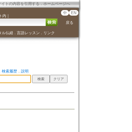
サイトの内容を引用する
．
ホームページへ
中
EN
ト内
｜
戻る
タル仏経
言語レッスン
リンク
．
．
．
検索履歴
．
説明