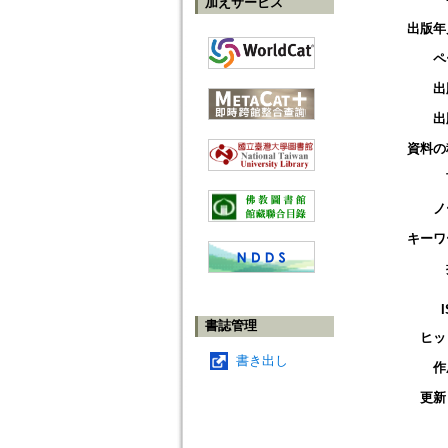
加えサービス
出版年
ペ
出
出
資料の
ノ
キーワ
書誌管理
ヒッ
書き出し
作
更新