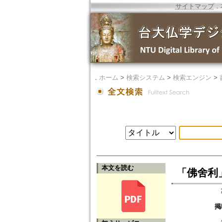
サイトマップ
．
．
ホーム
>
検索システム
>
検索エンジン
>
本文を読む
「佛舍利
掲