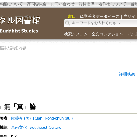
本館について
．
諮問委員会
．
お問い合わせ
．
資料提供
．
著作権について
．
当
｜
書目
｜
仏学著者データベース
｜
当サイ
検索システム
全文コレクション
デジ
．
．
書誌の詳細内容
詳細検索
」無「真」論
著者
阮榮春 (著)=Ruan, Rong-chun (au.)
載誌
東南文化=Southeast Culture
n.2
巻号