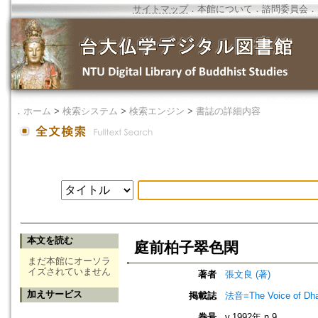
サイトマップ
．
本館について
．
諮問委員会
．
．
ホーム
>
検索システム
>
検索エンジン
>
書誌の詳細内容
本文を読む
庭前柏子翠色閑
まだ本館にオーソラ
イズされていません
著者
張文良 (著)
加えサービス
掲載誌
法音=The Voice of Dh
巻号
v.1992年 n.9