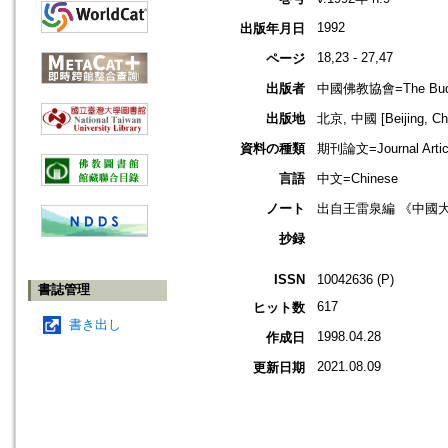
1992
出版年月日
18,23 - 27,47
ページ
出版者
中國佛教協會=The Buddhis
出版地
北京, 中國 [Beijing, Ch
資料の種類
期刊論文=Journal Artic
言語
中文=Chinese
ノート
出自王雷泉編 《中國
抄録
ISSN
10042636 (P)
書誌管理
617
ヒット数
書き出し
1998.04.28
作成日
2021.08.09
更新日期