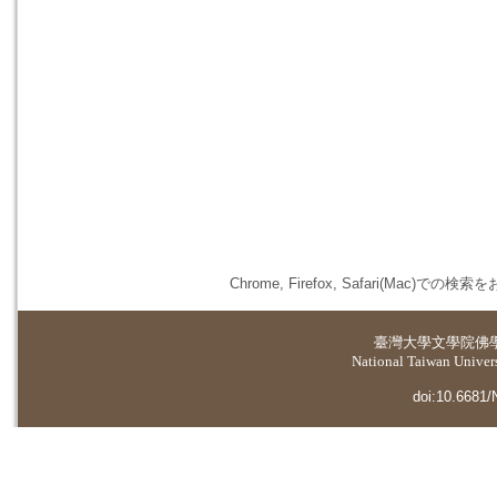
Chrome, Firefox, Safari(
臺灣大學
文學院佛
National Taiwan Universi
doi:10.6681