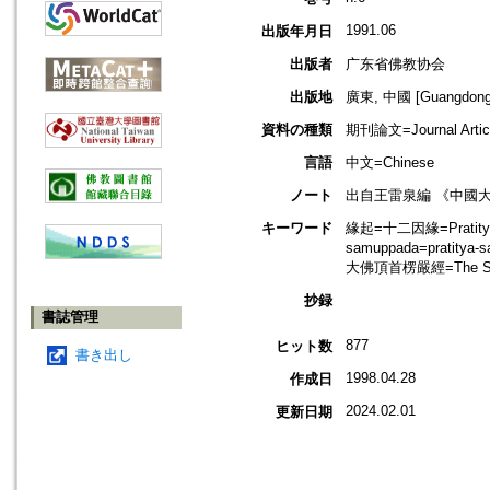
1991.06
出版年月日
出版者
广东省佛教协会
出版地
廣東, 中國 [Guangdong,
資料の種類
期刊論文=Journal Artic
言語
中文=Chinese
ノート
出自王雷泉編 《中國
キーワード
緣起=十二因緣=Pratityasa
samuppada=pratitya
大佛頂首楞嚴經=The Shu
抄録
書誌管理
877
ヒット数
書き出し
1998.04.28
作成日
2024.02.01
更新日期