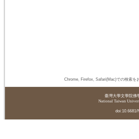
Chrome, Firefox, Safari(
臺灣大學
文學院佛
National Taiwan Universi
doi:10.6681