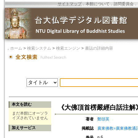
サイトマップ
．
本館について
．
諮問委員会
．
．
ホーム
>
検索システム
>
検索エンジン
>
書誌の詳細内容
本文を読む
《大佛頂首楞嚴經白話注解
まだ本館にオーソラ
イズされていません
著者
鄭頌英
加えサービス
掲載誌
廣東佛教=廣東佛教通
n.6
巻号