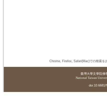
Chrome, Firefox, Safari(
臺灣大學
文學院佛
National Taiwan Universi
doi:10.6681