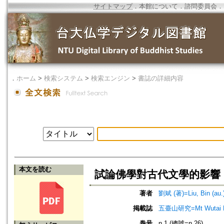
サイトマップ
．
本館について
．
諮問委員会
．
．
ホーム
>
検索システム
>
検索エンジン
>
書誌の詳細内容
本文を読む
試論佛學對古代文學的影響
著者
劉斌 (著)=Liu, Bin (au.
掲載誌
五臺山研究=Mt Wutai R
巻号
n.1 (總號=n.26)