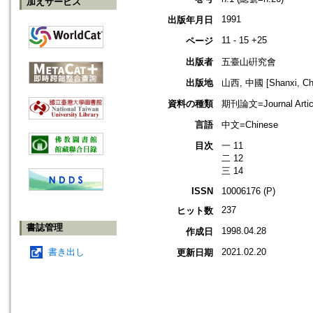
加えサービス
1991
出版年月日
11 - 15 +25
ページ
出版者
五臺山硏究會
出版地
山西, 中國 [Shanxi, Ch
資料の種類
期刊論文=Journal Artic
言語
中文=Chinese
目次
一 11
二 12
三 14
ISSN
10006176 (P)
237
ヒット数
書誌管理
1998.04.28
作成日
書き出し
2021.02.20
更新日期