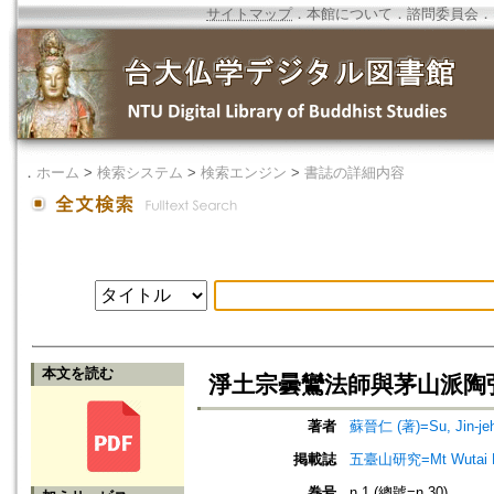
サイトマップ
．
本館について
．
諮問委員会
．
．
ホーム
>
検索システム
>
検索エンジン
>
書誌の詳細内容
本文を読む
淨土宗曇鸞法師與茅山派陶
著者
蘇晉仁 (著)=Su, Jin-jeh
掲載誌
五臺山研究=Mt Wutai R
巻号
n.1 (總號=n.30)