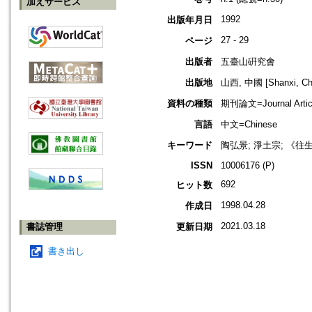
加えサービス
1992
出版年月日
27 - 29
ページ
出版者
五臺山硏究會
出版地
山西, 中國 [Shanxi, Ch
資料の種類
期刊論文=Journal Artic
言語
中文=Chinese
キーワード
陶弘景; 淨土宗; 《往
ISSN
10006176 (P)
692
ヒット数
1998.04.28
作成日
2021.03.18
書誌管理
更新日期
書き出し