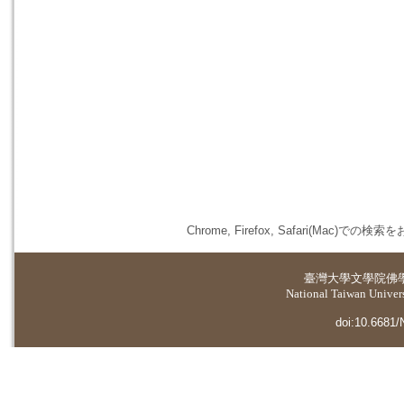
Chrome, Firefox, Safari(
臺灣大學
文學院佛
National Taiwan Universi
doi:10.6681