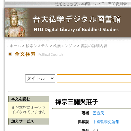
サイトマップ
．
本館について
．
諮問委員会
．
．
ホーム
>
検索システム
>
検索エンジン
>
書誌の詳細内容
本文を読む
禪宗三關與莊子
まだ本館にオーソラ
イズされていません
著者
巴壺天
加えサービス
掲載誌
中國哲學史論集
v.8
巻号