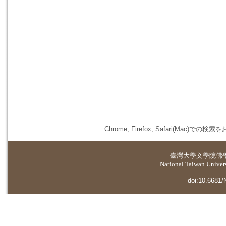
Chrome, Firefox, Safari(
臺灣大學
文學院佛
National Taiwan Universi
doi:10.6681