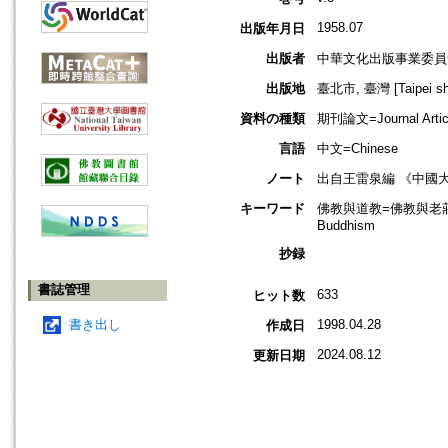
1958.07
出版年月日
出版者
中華文化出版事業委員
出版地
臺北市, 臺灣 [Taipei shi
資料の種類
期刊論文=Journal Artic
言語
中文=Chinese
ノート
出自王雷泉編 《中國
キーワード
佛教與道教=佛教與老莊=Budd
Buddhism
抄録
書誌管理
633
ヒット数
書き出し
1998.04.28
作成日
2024.08.12
更新日期