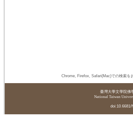
Chrome, Firefox, Safari(
臺灣大學
文學院佛
National Taiwan Universi
doi:10.6681