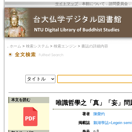
サイトマップ
．
本館について
．
諮問委員会
．
．
ホーム
>
検索システム
>
検索エンジン
>
書誌の詳細内容
本文を読む
唯識哲學之「真」「妄」問
著者
陳榮灼
掲載誌
鵝湖學誌=Legein semi-a
n.8
巻号