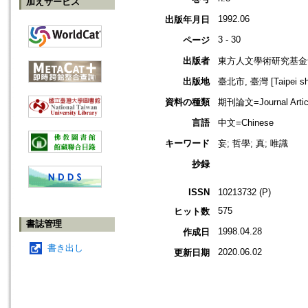
加えサービス
1992.06
出版年月日
3 - 30
ページ
出版者
東方人文學術研究基金
出版地
臺北市, 臺灣 [Taipei shi
資料の種類
期刊論文=Journal Artic
言語
中文=Chinese
キーワード
妄; 哲學; 真; 唯識
抄録
ISSN
10213732 (P)
575
ヒット数
書誌管理
1998.04.28
作成日
書き出し
2020.06.02
更新日期