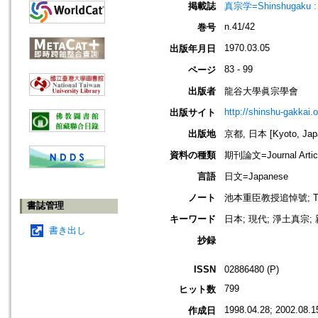
掲載誌
真宗学=Shinshugaku : 
n.41/42
巻号
1970.03.05
出版年月日
83 - 99
ページ
出版者
龍谷大學眞宗學會
http://shinshu-gakkai.
出版サイト
出版地
京都, 日本 [Kyoto, Jap
資料の種類
期刊論文=Journal Artic
言語
日文=Japanese
ノート
池本重臣教授追悼號; This ent
書誌管理
キーワード
日本; 現代; 淨土真宗;
書き出し
抄録
ISSN
02886480 (P)
799
ヒット数
1998.04.28; 2002.08.1
作成日