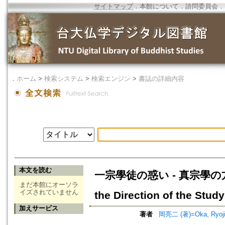
サイトマップ
．
本館について
．
諮問委員会
．
．
ホーム
>
検索システム
>
検索エンジン
>
書誌の詳細内容
本文を読む
一宗學徒の惑い - 真宗學の方向性に
まだ本館にオーソラ
イズされていません
the Direction of the Stud
加えサービス
著者
岡亮二 (著)=Oka, Ryoji 