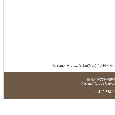
Chrome, Firefox, Safari(
臺灣大學
文學院佛
National Taiwan Universi
doi:10.6681