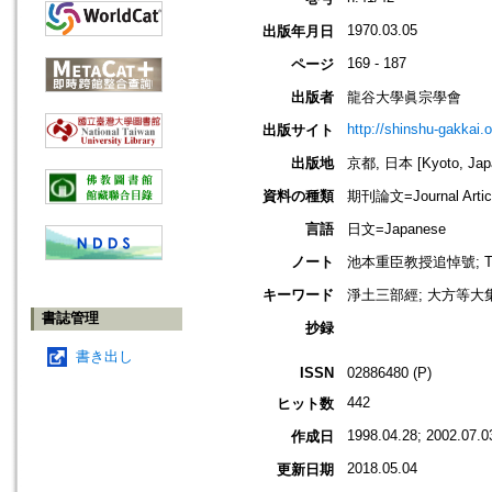
1970.03.05
出版年月日
169 - 187
ページ
出版者
龍谷大學眞宗學會
http://shinshu-gakkai.
出版サイト
出版地
京都, 日本 [Kyoto, Jap
資料の種類
期刊論文=Journal Artic
言語
日文=Japanese
ノート
池本重臣教授追悼號; This ent
キーワード
淨土三部經; 大方等大集經
書誌管理
抄録
書き出し
ISSN
02886480 (P)
442
ヒット数
1998.04.28; 2002.07.0
作成日
2018.05.04
更新日期