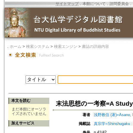
サイトマップ
．
本館について
．
諮問委員会
．
．
ホーム
>
検索システム
>
検索エンジン
>
書誌の詳細内容
本文を読む
末法思想の一考察=A Study of '
まだ本館にオーソラ
イズされていません
著者
浅野教信 (著)=Asano, Ky
加えサービス
掲載誌
真宗学=Shinshugaku : 
n.41/42
巻号