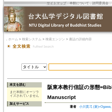
サイトマップ
．
本館について
．
諮問委員会
．
．
ホーム
>
検索システム
>
検索エンジン
>
書誌の詳細内容
本文を読む
阪東本教行信証の形態=Bibliogra
まだ本館にオーソラ
イズされていません
Manuscript
加えサービス
著者
小川貫弌 (著)=Ogawa, Ka