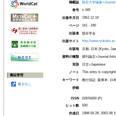
掲載誌
龍谷大学論集=Journal 
n.345
巻号
1952.12.10
出版年月日
161 - 180
ページ
出版者
龍谷学会
http://www.ryukoku.ac.
出版サイト
出版地
京都, 日本 [Kyoto, Jap
資料の種類
期刊論文=Journal Artic
言語
日文=Japanese
This entry is copyrig
ノート
書誌管理
キーワード
教行信証; 阪東本; 日本
書き出し
抄録
ISSN
02876000 (P)
500
ヒット数
1998.04.28; 2002.08.1
作成日