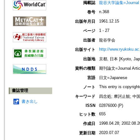
掲載誌
龍谷大学論集=Journal 
n.368
巻号
1961.12.15
出版年月日
1 - 27
ページ
出版者
龍谷学会
http://www.ryukoku.ac.
出版サイト
出版地
京都, 日本 [Kyoto, Jap
資料の種類
期刊論文=Journal Artic
言語
日文=Japanese
This entry is copyrig
ノート
書誌管理
キーワード
四念処; 摩訶止観; 中国
書き出し
ISSN
02876000 (P)
655
ヒット数
1998.04.28; 2002.08.2
作成日
2020.07.07
更新日期