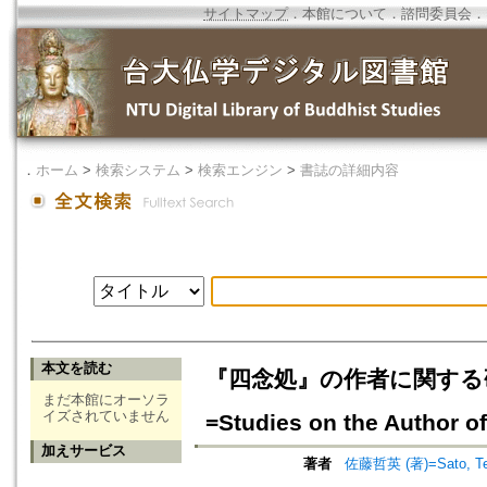
サイトマップ
．
本館について
．
諮問委員会
．
．
ホーム
>
検索システム
>
検索エンジン
>
書誌の詳細内容
本文を読む
『四念処』の作者に関する
まだ本館にオーソラ
イズされていません
=Studies on the Author of
加えサービス
著者
佐藤哲英 (著)=Sato, Tets