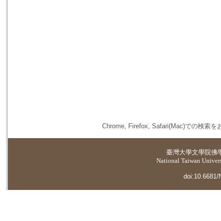
Chrome, Firefox, Safari(
臺灣大學
文學院佛
National Taiwan Universi
doi:10.6681