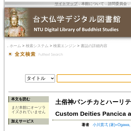
サイトマップ
．
本館について
．
諮問委員会
．
．
ホーム
>
検索システム
>
検索エンジン
>
書誌の詳細内容
本文を読む
土俗神パンチカとハーリティーの帰仏縁
まだ本館にオーソラ
イズされていません
Custom Deities Pancica a
加えサービス
著者
小川貫弌 (著)=Ogawa, Ka