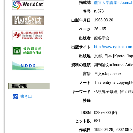
掲載誌
龍谷大学論集=Journal 
n.373
巻号
1963.03.20
出版年月日
26 - 65
ページ
出版者
龍谷学会
http://www.ryukoku.ac.
出版サイト
出版地
京都, 日本 [Kyoto, Jap
資料の種類
期刊論文=Journal Artic
言語
日文=Japanese
This entry is copyrig
ノート
書誌管理
キーワード
仏説鬼子母経; 雑宝蔵経
書き出し
抄録
ISSN
02876000 (P)
681
ヒット数
1998.04.28; 2002.08.2
作成日