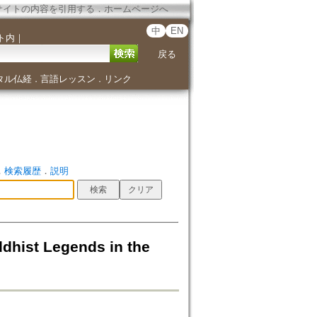
サイトの内容を引用する
．
ホームページへ
中
EN
ト内
｜
戻る
タル仏経
言語レッスン
リンク
．
．
．
検索履歴
．
説明
t Legends in the