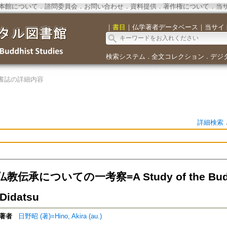
本館について
．
諮問委員会
．
お問い合わせ
．
資料提供
．
著作権について
．
当
｜
書目
｜
仏学著者データベース
｜
当サイ
検索システム
全文コレクション
デジ
．
．
書誌の詳細内容
詳細検索
伝承についての一考察=A Study of the Buddhis
 Didatsu
著者
日野昭 (著)=Hino, Akira (au.)