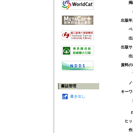
掲
出版年
ペ
出
出版サ
出
資料の
ノ
書誌管理
キーワ
書き出し
ヒッ
作