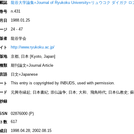
載誌
龍谷大学論集=Journal of Ryukoku University=リュウコク ダイガク
n.431
巻号
1988.01.25
月日
24 - 47
ージ
版者
龍谷学会
http://www.ryukoku.ac.jp/
イト
版地
京都, 日本 [Kyoto, Japan]
種類
期刊論文=Journal Article
言語
日文=Japanese
This entry is copyrighted by INBUDS, used with permission.
ート
ード
元興寺縁起; 日本書紀; 崇仏論争; 日本; 大和、飛鳥時代; 日本仏教史; 
抄録
ISSN
02876000 (P)
617
ト数
1998.04.28; 2002.08.15
成日