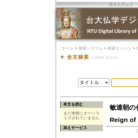
サイトマップ
．
．
ホーム
>
検索システム
>
検索エンジン
>
本文を読む
敏達朝の仏教
まだ本館にオーソラ
イズされていません
Reign of
加えサービス