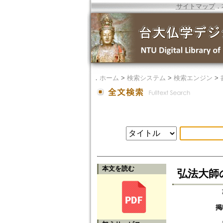
サイトマップ
．
．
ホーム
>
検索システム
>
検索エンジン
>
本文を読む
弘法大師
掲