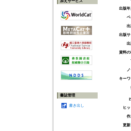
加えサービス
出版年
ペ
出
出版サ
出
資料の
ノ
キーワ
書誌管理
書き出し
ヒッ
作
更新