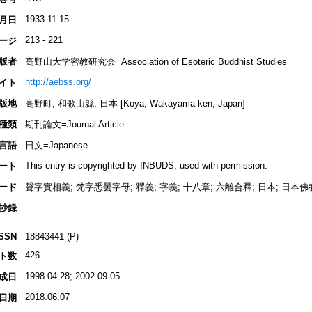
1933.11.15
月日
213 - 221
ージ
版者
高野山大学密教研究会=Association of Esoteric Buddhist Studies
http://aebss.org/
イト
版地
高野町, 和歌山縣, 日本 [Koya, Wakayama-ken, Japan]
種類
期刊論文=Journal Article
言語
日文=Japanese
This entry is copyrighted by INBUDS, used with permission.
ート
ード
聲字實相義; 梵字悉曇字母; 釋義; 字義; 十八章; 六離合釋; 日本; 日本佛
抄録
ISSN
18843441 (P)
426
ト数
1998.04.28; 2002.09.05
成日
2018.06.07
日期