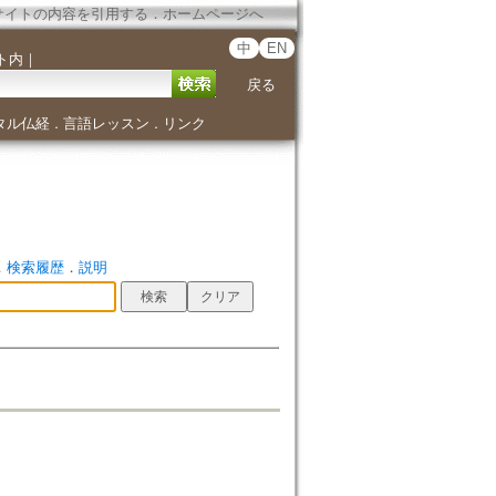
サイトの内容を引用する
．
ホームページへ
中
EN
ト内
｜
戻る
タル仏経
言語レッスン
リンク
．
．
．
検索履歴
．
説明