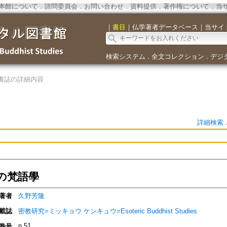
本館について
．
諮問委員会
．
お問い合わせ
．
資料提供
．
著作権について
．
当
｜
書目
｜
仏学著者データベース
｜
当サイ
検索システム
全文コレクション
デジ
．
．
書誌の詳細内容
詳細検索
の梵語學
著者
久野芳隆
載誌
密教研究=ミッキョウ ケンキュウ=Esoteric Buddhist Studies
n.51
巻号