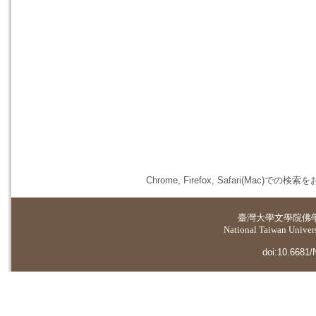
Chrome, Firefox, Safari(
臺灣大學
文學院佛
National Taiwan Universi
doi:10.6681