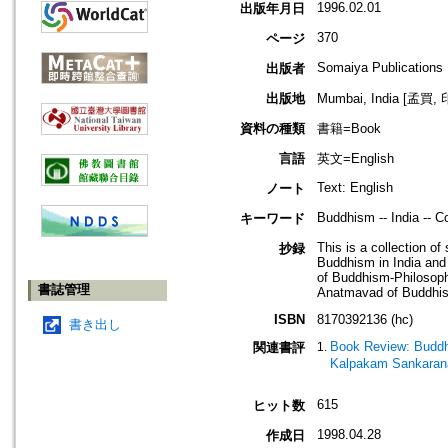
1996.02.01
出版年月日
370
ページ
Somaiya Publications
出版者
出版地
Mumbai, India [孟買,
資料の種類
書籍=Book
言語
英文=English
Text: English
ノート
Buddhism -- India -- 
キーワード
This is a collection o
抄録
Buddhism in India and 
of Buddhism-Philosoph
書誌管理
Anatmavad of Buddhi
ISBN
8170392136 (hc)
書き出し
Book Review: Buddhi
関連書評
Kalpakam Sankarana
615
ヒット数
1998.04.28
作成日