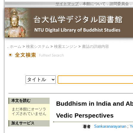
サイトマップ
．
本館について
．
諮問委員会
．
．
ホーム
>
検索システム
>
検索エンジン
>
書誌の詳細内容
本文を読む
Buddhism in India and Abr
まだ本館にオーソラ
イズされていません
Vedic Perspectives
加えサービス
Sankaranarayanan
;
Y
著者