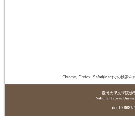
Chrome, Firefox, Safari(
臺灣大學
文學院佛
National Taiwan Universi
doi:10.6681