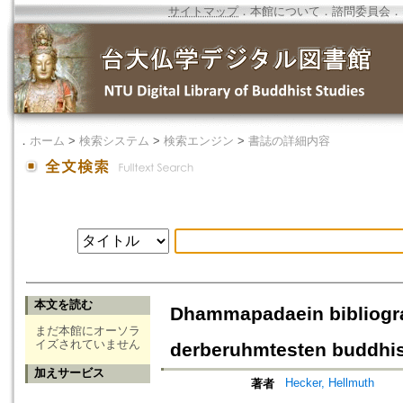
サイトマップ
．
本館について
．
諮問委員会
．
．
ホーム
>
検索システム
>
検索エンジン
>
書誌の詳細内容
本文を読む
Dhammapadaein bibliogr
まだ本館にオーソラ
イズされていません
derberuhmtesten buddhi
加えサービス
Hecker, Hellmuth
著者