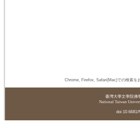
Chrome, Firefox, Safari(
臺灣大學
文學院佛
National Taiwan Universi
doi:10.6681