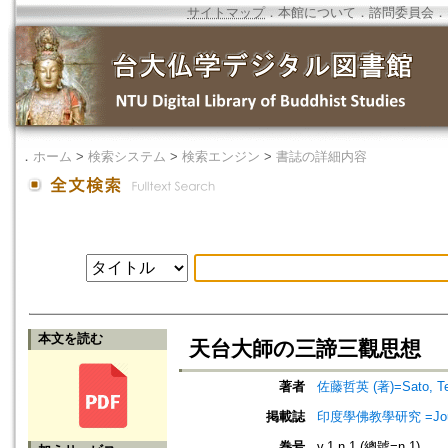
サイトマップ
．
本館について
．
諮問委員会
．
．
ホーム
>
検索システム
>
検索エンジン
>
書誌の詳細内容
本文を読む
天台大師の三諦三觀思想
著者
佐藤哲英 (著)=Sato, Tets
掲載誌
印度學佛教學研究 =Journal 
巻号
v.1 n.1 (總號=n.1)