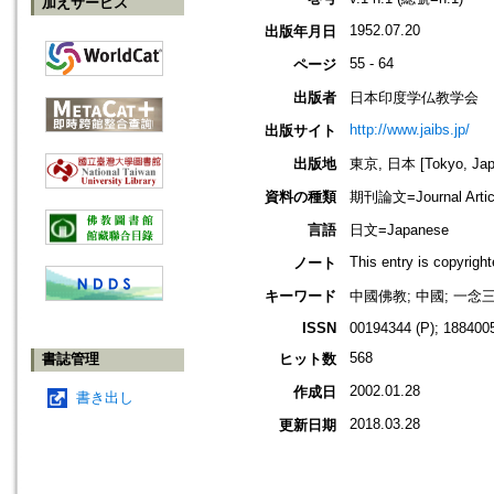
加えサービス
1952.07.20
出版年月日
55 - 64
ページ
出版者
日本印度学仏教学会
http://www.jaibs.jp/
出版サイト
出版地
東京, 日本 [Tokyo, Jap
資料の種類
期刊論文=Journal Artic
言語
日文=Japanese
This entry is copyrig
ノート
キーワード
中國佛教; 中國; 一念三
ISSN
00194344 (P); 1884005
568
書誌管理
ヒット数
2002.01.28
作成日
書き出し
2018.03.28
更新日期