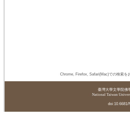
Chrome, Firefox, Safari(
臺灣大學
文學院佛
National Taiwan Universi
doi:10.6681