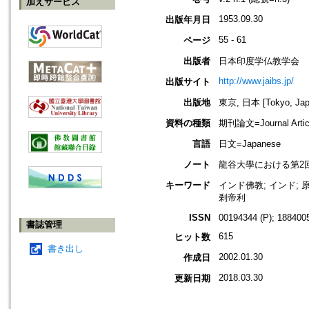
加えサービス
1953.09.30
出版年月日
55 - 61
ページ
出版者
日本印度学仏教学会
http://www.jaibs.jp/
出版サイト
出版地
東京, 日本 [Tokyo, Jap
資料の種類
期刊論文=Journal Artic
言語
日文=Japanese
ノート
龍谷大學における第2回學術大會紀要
キーワード
インド佛教; インド; 原
剎帝利
ISSN
00194344 (P); 1884005
書誌管理
615
ヒット数
書き出し
2002.01.30
作成日
2018.03.30
更新日期