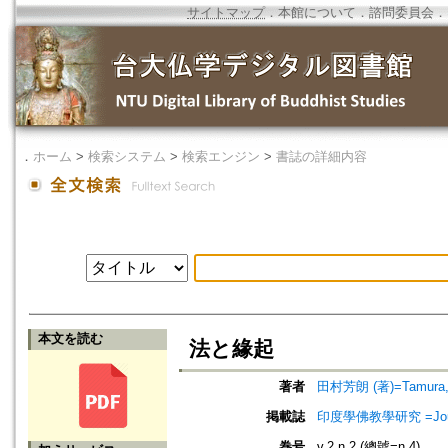
サイトマップ
．
本館について
．
諮問委員会
．
．
ホーム
>
検索システム
>
検索エンジン
>
書誌の詳細内容
本文を読む
法と緣起
著者
田村芳朗 (著)=Tamura, Y
掲載誌
印度學佛教學研究 =Journal 
巻号
v.2 n.2 (總號=n.4)