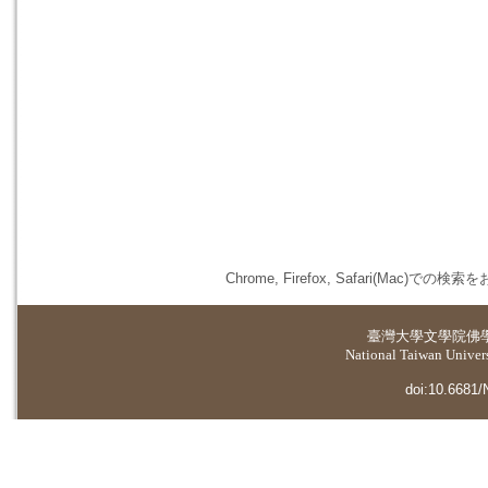
Chrome, Firefox, Safari(
臺灣大學
文學院佛
National Taiwan Universi
doi:10.6681