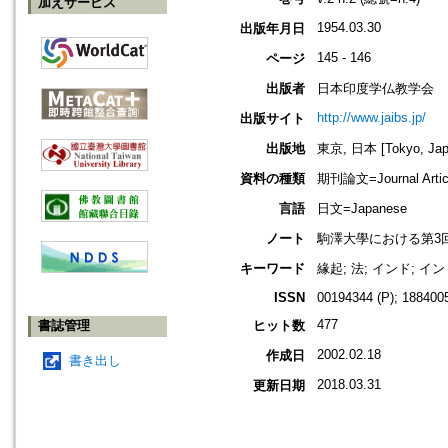
加えサービス
1954.03.30
出版年月日
145 - 146
ページ
出版者
日本印度学仏教学会
http://www.jaibs.jp/
出版サイト
出版地
東京, 日本 [Tokyo, Jap
資料の種類
期刊論文=Journal Artic
言語
日文=Japanese
ノート
駒澤大學における第3回學術大會紀要
キーワード
緣起; 法; インド; イ
ISSN
00194344 (P); 1884005
477
書誌管理
ヒット数
2002.02.18
作成日
書き出し
2018.03.31
更新日期