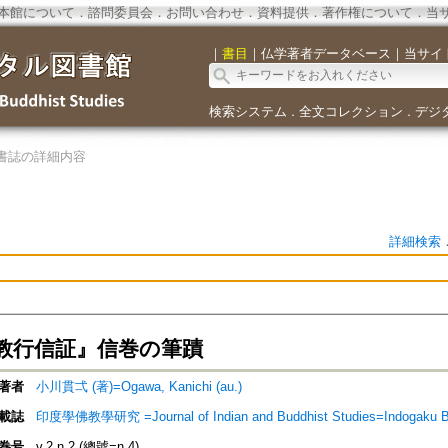
本館について
．
諮問委員会
．
お問い合わせ
．
資料提供
．
著作権について
．
当
｜
書目
｜
仏学著者データベース
｜
当サイ
検索システム
全文コレクション
デジ
．
．
書誌の詳細内容
詳細検索
教行信証』信巻の筆蹟
著者
小川貫弌 (著)=Ogawa, Kanichi (au.)
載誌
印度學佛教學研究 =Journal of Indian and Buddhist Studies=Indogaku 
巻号
v.2 n.2 (總號=n.4)