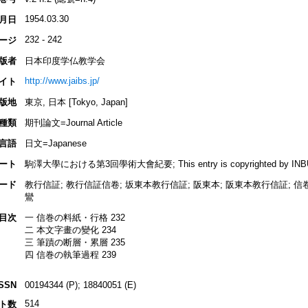
1954.03.30
月日
232 - 242
ージ
版者
日本印度学仏教学会
http://www.jaibs.jp/
イト
版地
東京, 日本 [Tokyo, Japan]
種類
期刊論文=Journal Article
言語
日文=Japanese
ート
駒澤大學における第3回學術大會紀要; This entry is copyrighted by INBUDS,
ード
教行信証; 教行信証信卷; 坂東本教行信証; 阪東本; 阪東本教行信証; 信卷;
鸞
目次
一 信巻の料紙・行格 232
二 本文字畫の變化 234
三 筆蹟の断層・累層 235
四 信巻の執筆過程 239
ISSN
00194344 (P); 18840051 (E)
514
ト数