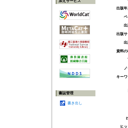
加えサービス
出版年
ペ
出
出版サ
出
資料の
ノ
キーワ
書誌管理
書き出し
ヒッ