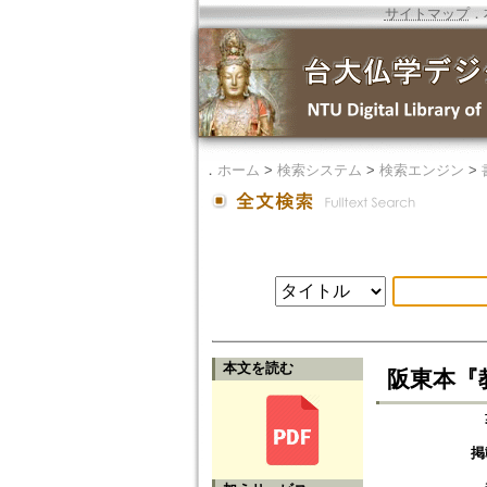
サイトマップ
．
．
ホーム
>
検索システム
>
検索エンジン
>
本文を読む
阪東本『
掲