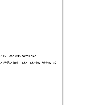
 used with permission.
 親鸞の真蹟; 日本; 日本佛教; 淨土教; 親