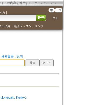
サイトの内容を引用する
．
ホームページへ
中
EN
ト内
｜
戻る
タル仏経
言語レッスン
リンク
．
．
．
検索履歴
．
説明
Bukkyōgaku Kenkyū