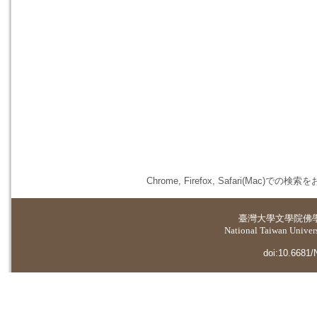
Chrome, Firefox, Safari(
臺灣大學
文學院佛
National Taiwan Universi
doi:10.6681