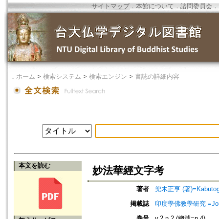
サイトマップ
．
本館について
．
諮問委員会
．
．
ホーム
>
検索システム
>
検索エンジン
>
書誌の詳細内容
本文を読む
妙法華經文字考
著者
兜木正亨 (著)=Kabutogi,
掲載誌
印度學佛教學研究 =Journal 
巻号
v.2 n.2 (總號=n.4)