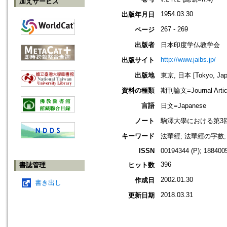
加えサービス
1954.03.30
出版年月日
267 - 269
ページ
出版者
日本印度学仏教学会
http://www.jaibs.jp/
出版サイト
出版地
東京, 日本 [Tokyo, Jap
資料の種類
期刊論文=Journal Artic
言語
日文=Japanese
ノート
駒澤大學における第3回學術大會紀要
キーワード
法華經; 法華經の字數;
ISSN
00194344 (P); 1884005
396
書誌管理
ヒット数
2002.01.30
作成日
書き出し
2018.03.31
更新日期