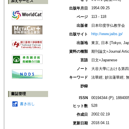
加えサービス
1954.09.25
出版年月日
113 - 118
ページ
出版者
日本印度学仏教学会
http://www.jaibs.jp/
出版サイト
出版地
東京, 日本 [Tokyo, Jap
資料の種類
期刊論文=Journal Artic
言語
日文=Japanese
ノート
大谷大學における第四回學術大會紀要
キーワード
法華經; 妙法蓮華經; 無
抄録
書誌管理
ISSN
00194344 (P); 1884005
書き出し
528
ヒット数
2002.02.19
作成日
2018.04.11
更新日期