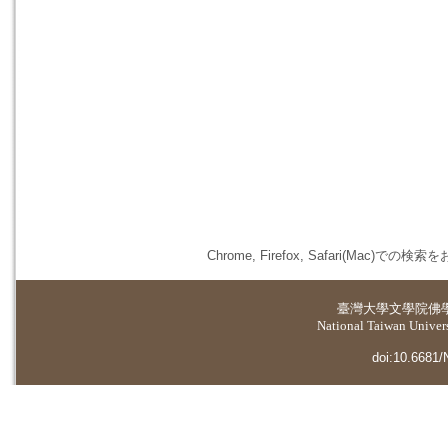
Chrome, Firefox, Safari(
臺灣大學
文學院佛
National Taiwan Universi
doi:10.6681