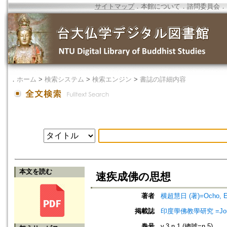
サイトマップ
．
本館について
．
諮問委員会
．
．
ホーム
>
検索システム
>
検索エンジン
>
書誌の詳細内容
本文を読む
速疾成佛の思想
著者
横超慧日 (著)=Ocho, Eni
掲載誌
印度學佛教學研究 =Journal 
巻号
v.3 n.1 (總號=n.5)