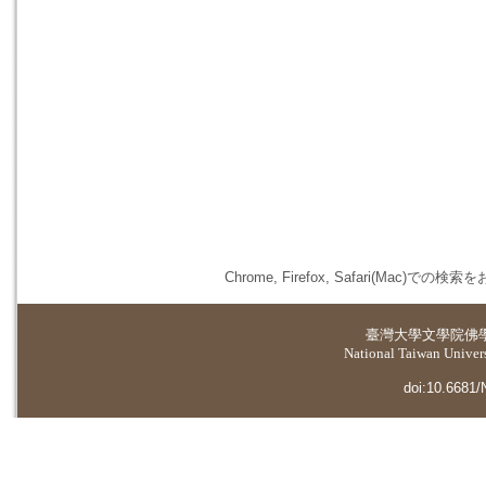
Chrome, Firefox, Safari(
臺灣大學
文學院佛
National Taiwan Universi
doi:10.6681