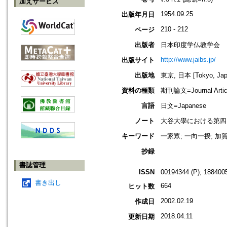
加えサービス
1954.09.25
出版年月日
210 - 212
ページ
出版者
日本印度学仏教学会
http://www.jaibs.jp/
出版サイト
出版地
東京, 日本 [Tokyo, Jap
資料の種類
期刊論文=Journal Artic
言語
日文=Japanese
ノート
大谷大學における第四回學術大會紀要
キーワード
一家眾; 一向一揆; 加賀
抄録
書誌管理
ISSN
00194344 (P); 1884005
書き出し
664
ヒット数
2002.02.19
作成日
2018.04.11
更新日期