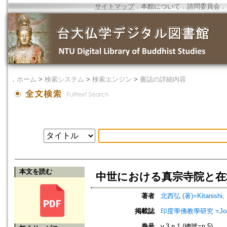
サイトマップ
．
本館について
．
諮問委員会
．
．
ホーム
>
検索システム
>
検索エンジン
>
書誌の詳細内容
本文を読む
中世における真宗寺院と在
著者
北西弘 (著)=Kitanishi, H
掲載誌
印度學佛教學研究 =Journal 
巻号
v.3 n.1 (總號=n.5)