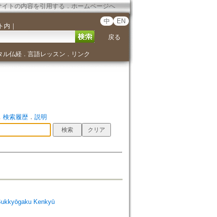
サイトの内容を引用する
．
ホームページへ
中
EN
ト内
｜
戻る
タル仏経
言語レッスン
リンク
．
．
．
検索履歴
．
説明
Bukkyōgaku Kenkyū