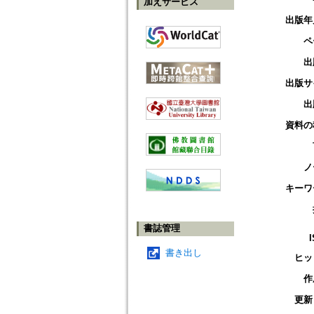
加えサービス
出版年
ペ
出
出版サ
出
資料の
ノ
キーワ
書誌管理
書き出し
ヒッ
作
更新