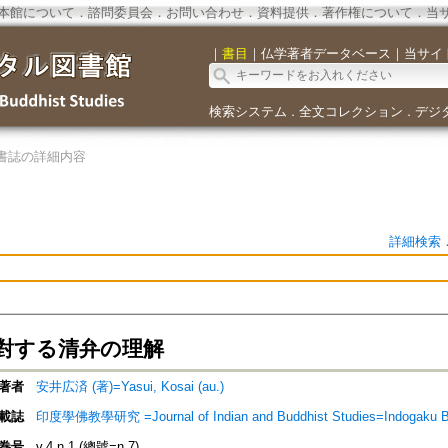
本館について
．
諮問委員会
．
お問い合わせ
．
資料提供
．
著作権について
．
当
｜
書目
｜
仏学著者データベース
｜
当サイ
検索システム
全文コレクション
デジ
．
．
書誌の詳細内容
詳細検索
對する清弁の理解
著者
安井広済 (著)=Yasui, Kosai (au.)
載誌
印度學佛教學研究 =Journal of Indian and Buddhist Studies=Indogaku 
巻号
v.4 n.1 (總號=n.7)