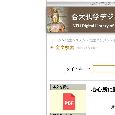
サイトマップ
．
．
ホーム
>
検索システム
>
検索エンジン
>
本文を読む
心心所に
掲