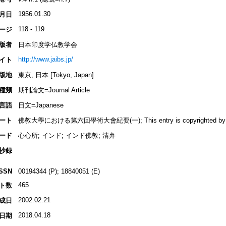
1956.01.30
月日
118 - 119
ージ
版者
日本印度学仏教学会
http://www.jaibs.jp/
イト
版地
東京, 日本 [Tokyo, Japan]
種類
期刊論文=Journal Article
言語
日文=Japanese
ート
佛教大學における第六回學術大會紀要(一); This entry is copyrighted by INBU
ード
心心所; インド; インド佛教; 清弁
抄録
ISSN
00194344 (P); 18840051 (E)
465
ト数
2002.02.21
成日
2018.04.18
日期