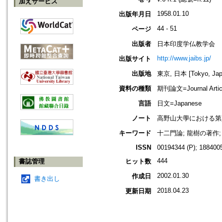
加えサービス
1958.01.10
出版年月日
44 - 51
ページ
出版者
日本印度学仏教学会
http://www.jaibs.jp/
出版サイト
出版地
東京, 日本 [Tokyo, Jap
資料の種類
期刊論文=Journal Artic
言語
日文=Japanese
ノート
高野山大學における第八回學術大會紀
キーワード
十二門論; 龍樹の著作; イ
ISSN
00194344 (P); 1884005
444
書誌管理
ヒット数
2002.01.30
作成日
書き出し
2018.04.23
更新日期