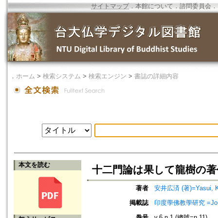
サイトマップ
．
本館について
．
諮問委員会
．
．
ホーム
>
検索システム
>
検索エンジン
>
書誌の詳細内容
本文を読む
十二門論は果して龍樹の著作
著者
安井広済 (著)=Yasui, Ko
掲載誌
印度學佛教學研究 =Journal 
巻号
v.6 n.1 (總號=n.11)