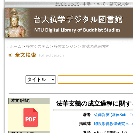
サイトマップ
．
本館について
．
諮問委員会
．
．
ホーム
>
検索システム
>
検索エンジン
>
書誌の詳細内容
本文を読む
法華玄義の成立過程に關す
著者
佐藤哲英 (著)=Sato, Tets
掲載誌
印度學佛教學研究 =Journal 
巻号
v.6 n.2 (總號=n.12)