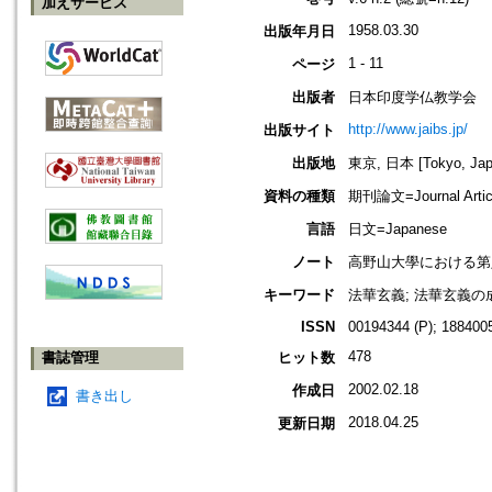
加えサービス
1958.03.30
出版年月日
1 - 11
ページ
出版者
日本印度学仏教学会
http://www.jaibs.jp/
出版サイト
出版地
東京, 日本 [Tokyo, Jap
資料の種類
期刊論文=Journal Artic
言語
日文=Japanese
ノート
高野山大學における第八回學術大會紀
キーワード
法華玄義; 法華玄義の成立
ISSN
00194344 (P); 1884005
478
書誌管理
ヒット数
2002.02.18
作成日
書き出し
2018.04.25
更新日期