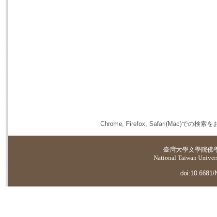
Chrome, Firefox, Safari(
臺灣大學
文學院佛
National Taiwan Universi
doi:10.6681