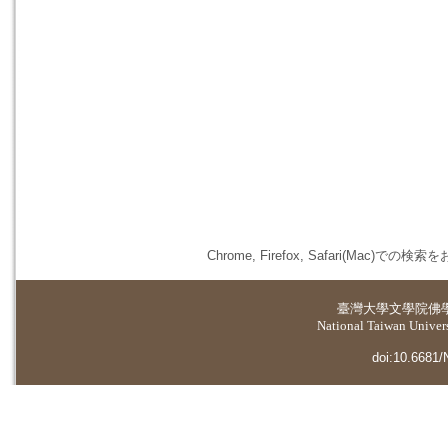
Chrome, Firefox, Safari(
臺灣大學
文學院佛
National Taiwan Universi
doi:10.6681