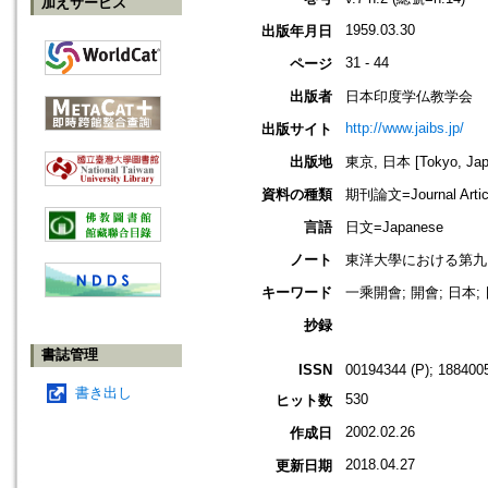
加えサービス
1959.03.30
出版年月日
31 - 44
ページ
出版者
日本印度学仏教学会
http://www.jaibs.jp/
出版サイト
出版地
東京, 日本 [Tokyo, Jap
資料の種類
期刊論文=Journal Artic
言語
日文=Japanese
ノート
東洋大學における第九回學術大會紀要
キーワード
一乘開會; 開會; 日本;
抄録
書誌管理
ISSN
00194344 (P); 1884005
書き出し
530
ヒット数
2002.02.26
作成日
2018.04.27
更新日期