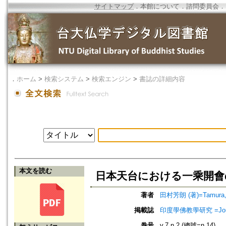
サイトマップ
．
本館について
．
諮問委員会
．
．
ホーム
>
検索システム
>
検索エンジン
>
書誌の詳細内容
本文を読む
日本天台における一乘開會
著者
田村芳朗 (著)=Tamura, Y
掲載誌
印度學佛教學研究 =Journal 
巻号
v.7 n.2 (總號=n.14)