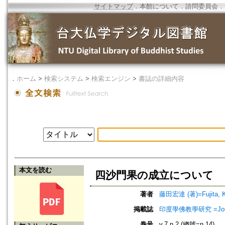
サイトマップ
．
本館について
．
諮問委員会
．
．
ホーム
>
検索システム
>
検索エンジン
>
書誌の詳細内容
本文を読む
四沙門果の成立について
著者
藤田宏達 (著)=Fujita, Ko
掲載誌
印度學佛教學研究 =Journal 
巻号
v.7 n.2 (總號=n.14)