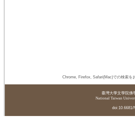
Chrome, Firefox, Safari(
臺灣大學
文學院佛
National Taiwan Universi
doi:10.6681