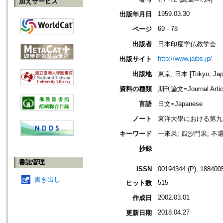
加えサービス
1959.03.30
出版年月日
69 - 78
ページ
出版者
日本印度学仏教学会
http://www.jaibs.jp/
出版サイト
出版地
東京, 日本 [Tokyo, Jap
資料の種類
期刊論文=Journal Artic
言語
日文=Japanese
ノート
東洋大學における第九回學術大會紀要
キーワード
一來果; 四沙門果; 不
抄録
書誌管理
ISSN
00194344 (P); 1884005
書き出し
515
ヒット数
2002.03.01
作成日
2018.04.27
更新日期