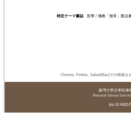
特定テーマ書誌
哲學 / 佛教「無常」觀法書
Chrome, Firefox, Safari(
臺灣大學
文學院佛
National Taiwan Universi
doi:10.6681