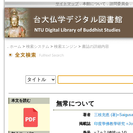
サイトマップ
．
本館について
．
諮問委員会
．
．
ホーム
>
検索システム
>
検索エンジン
>
書誌の詳細内容
本文を読む
無常について
著者
三枝充悳 (著)=Saigusa, M
掲載誌
印度學佛教學研究 =Journal 
巻号
v.7 n.2 (總號=n.14)