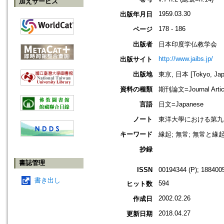
加えサービス
1959.03.30
出版年月日
178 - 186
ページ
出版者
日本印度学仏教学会
http://www.jaibs.jp/
出版サイト
出版地
東京, 日本 [Tokyo, Jap
資料の種類
期刊論文=Journal Artic
言語
日文=Japanese
ノート
東洋大學における第九回學術大會紀要
キーワード
緣起; 無常; 無常と緣
抄録
書誌管理
ISSN
00194344 (P); 1884005
書き出し
594
ヒット数
2002.02.26
作成日
2018.04.27
更新日期