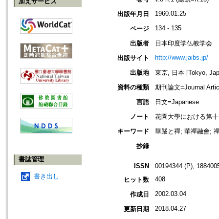
加えサービス
1960.01.25
出版年月日
134 - 135
ページ
出版者
日本印度学仏教学会
http://www.jaibs.jp/
出版サイト
出版地
東京, 日本 [Tokyo, Jap
資料の種類
期刊論文=Journal Artic
言語
日文=Japanese
ノート
花園大學における第十回學術大會紀要
キーワード
華嚴と禪; 華禪融會; 禪
抄録
書誌管理
ISSN
00194344 (P); 1884005
書き出し
408
ヒット数
2002.03.04
作成日
2018.04.27
更新日期