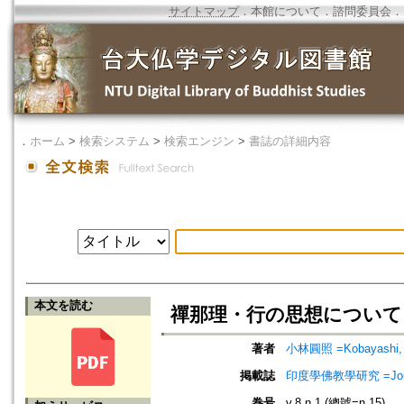
サイトマップ
．
本館について
．
諮問委員会
．
．
ホーム
>
検索システム
>
検索エンジン
>
書誌の詳細内容
本文を読む
禪那理・行の思想について
著者
小林圓照 =Kobayashi,
掲載誌
印度學佛教學研究 =Journal 
巻号
v.8 n.1 (總號=n.15)