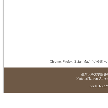
Chrome, Firefox, Safari(
臺灣大學
文學院佛
National Taiwan Universi
doi:10.6681