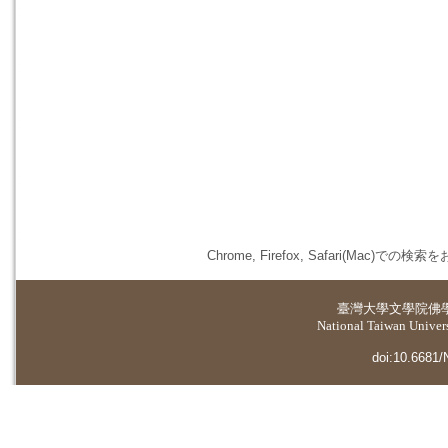
Chrome, Firefox, Safari(
臺灣大學
文學院佛
National Taiwan Universi
doi:10.6681