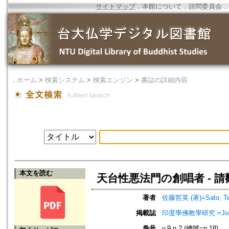
サイトマップ
．
本館について
．
諮問委員会
．
．
ホーム
>
検索システム
>
検索エンジン
>
書誌の詳細内容
本文を読む
天台性悪法門の創唱者 - 
著者
佐藤哲英 (著)=Sato, Tets
掲載誌
印度學佛教學研究 =Journal 
巻号
v.9 n.2 (總號=n.18)