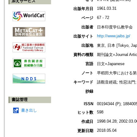
加えサービス
1961.03.31
出版年月日
67 - 72
ページ
出版者
日本印度学仏教学会
http://www.jaibs.jp/
出版サイト
出版地
東京, 日本 [Tokyo, Jap
資料の種類
期刊論文=Journal Artic
言語
日文=Japanese
ノート
早稻田大學における第十一回學術大會
キーワード
請觀音經疏; 性惡法門;
抄録
書誌管理
ISSN
00194344 (P); 1884005
書き出し
598
ヒット数
1998.04.28; 2002.03.0
作成日
2018.05.04
更新日期