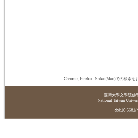
Chrome, Firefox, Safari(
臺灣大學
文學院佛
National Taiwan Universi
doi:10.6681