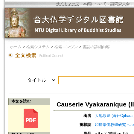
サイトマップ
．
本館について
．
諮問委員会
．
．
ホーム
>
検索システム
>
検索エンジン
>
書誌の詳細内容
本文を読む
Causerie Vyakaranique (II
著者
大地原豊 (著)=Ojihara, Y
掲載誌
印度學佛教學研究 =Journal 
巻号
v.9 n.2 (總號=n.18)