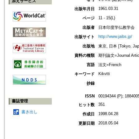
加えサービス
1961.03.31
出版年月日
11 - 15(L)
ページ
出版者
日本印度学仏教学会
http://www.jaibs.jp/
出版サイト
出版地
東京, 日本 [Tokyo, Jap
資料の種類
期刊論文=Journal Artic
言語
法文=French
Kikvtti
キーワード
抄録
ISSN
00194344 (P); 1884005
書誌管理
351
ヒット数
書き出し
1998.04.28
作成日
2018.05.04
更新日期