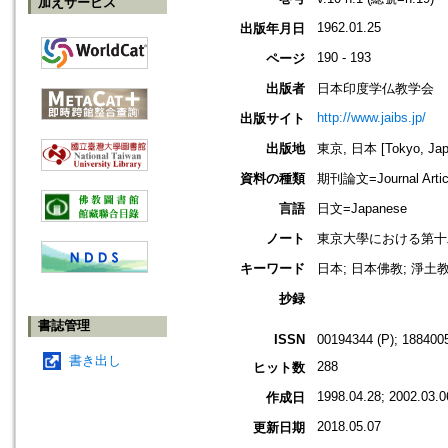
加えサービス
1962.01.25
出版年月日
190 - 193
ページ
出版者
日本印度学仏教学会
http://www.jaibs.jp/
出版サイト
出版地
東京, 日本 [Tokyo, Jap
資料の種類
期刊論文=Journal Artic
言語
日文=Japanese
ノート
東京大學における第十二回學術大會紀
キーワード
日本; 日本佛教; 淨土教
抄録
書誌管理
ISSN
00194344 (P); 1884005
書き出し
288
ヒット数
1998.04.28; 2002.03.0
作成日
2018.05.07
更新日期