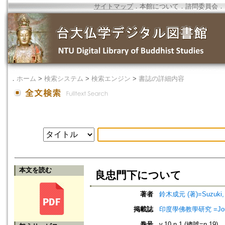
サイトマップ
．
本館について
．
諮問委員会
．
．
ホーム
>
検索システム
>
検索エンジン
>
書誌の詳細内容
本文を読む
良忠門下について
著者
鈴木成元 (著)=Suzuki, J
掲載誌
印度學佛教學研究 =Journal 
巻号
v.10 n.1 (總號=n.19)