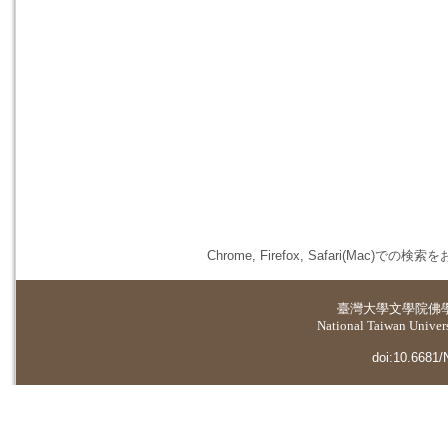
Chrome, Firefox, Safari(
臺灣大學
文學院佛
National Taiwan Universi
doi:10.6681