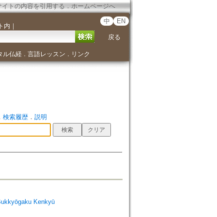
サイトの内容を引用する
．
ホームページへ
中
EN
ト内
｜
戻る
タル仏経
言語レッスン
リンク
．
．
．
検索履歴
．
説明
Bukkyōgaku Kenkyū