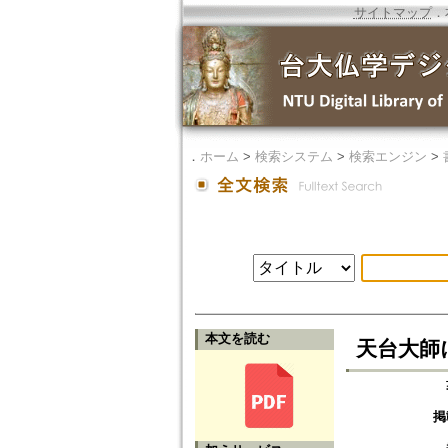
サイトマップ
．
．
ホーム
>
検索システム
>
検索エンジン
>
本文を読む
天台大師
掲