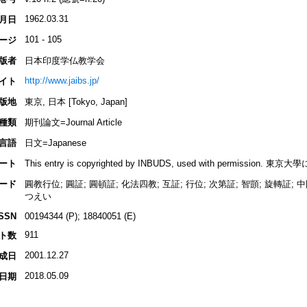
1962.03.31
月日
101 - 105
ージ
版者
日本印度学仏教学会
http://www.jaibs.jp/
イト
版地
東京, 日本 [Tokyo, Japan]
種類
期刊論文=Journal Article
言語
日文=Japanese
ート
This entry is copyrighted by INBUDS, used with permiss
ード
圓教行位; 圓証; 圓頓証; 化法四教; 互証; 行位; 次第証; 智顗; 旋轉証; 
つえい
ISSN
00194344 (P); 18840051 (E)
911
ト数
2001.12.27
成日
2018.05.09
日期