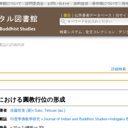
本館について
．
諮問委員会
．
お問い合わせ
．
資料提供
．
著作権について
．
当
｜
書目
｜
仏学著者データベース
｜
当サイ
検索システム
全文コレクション
デジ
．
．
書誌の詳細内容
詳細検索
における圓教行位の形成
著者
佐藤哲英 (著)=Sato, Tetsuei (au.)
載誌
印度學佛教學研究 =Journal of Indian and Buddhist Studies=Indogaku 
巻号
v.10 n.2 (總號=n.20)