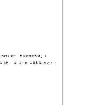
ion. 東京大學における第十二回學術大會紀要(二)
中國佛教; 中國; 天台宗; 佐藤哲英; さとう て