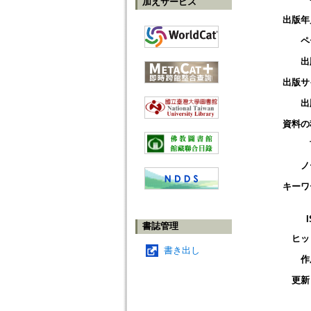
加えサービス
出版年
ペ
出
出版サ
出
資料の
ノ
キーワ
書誌管理
ヒッ
書き出し
作
更新