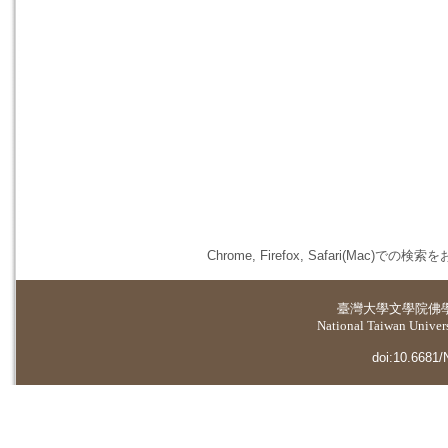
Chrome, Firefox, Safari(
臺灣大學
文學院佛
National Taiwan Universi
doi:10.6681