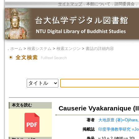
サイトマップ
．
本館について
．
諮問委員会
．
．
ホーム
>
検索システム
>
検索エンジン
>
書誌の詳細内容
本文を読む
Causerie Vyakaranique (II
著者
大地原豊 (著)=Ojihara, Y
掲載誌
印度學佛教學研究 =Journal 
巻号
v.10 n.2 (總號=n.20)