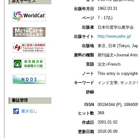
加えサービス
1962.03.31
出版年月日
7 - 17(L)
ページ
出版者
日本印度学仏教学会
http://www.jaibs.jp/
出版サイト
出版地
東京, 日本 [Tokyo, Jap
資料の種類
期刊論文=Journal Artic
言語
法文=French
ノート
This entry is cop
キーワード
インド文學; サンスク
抄録
書誌管理
ISSN
00194344 (P); 1884005
書き出し
368
ヒット数
2001.01.02
作成日
2018.05.09
更新日期