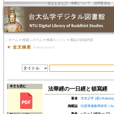
サイトマップ
．
本館について
．
諮問委員会
．
．
ホーム
>
検索システム
>
検索エンジン
>
書誌の詳細内容
本文を読む
法華經の一日經と頓寫經
著者
兜木正亨 (著)=Kabutogi,
掲載誌
印度學佛教學研究 =Journal 
巻号
v.11 n.2 (總號=n.22)