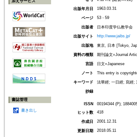
加えサービス
1963.03.31
出版年月日
53 - 59
ページ
出版者
日本印度学仏教学会
http://www.jaibs.jp/
出版サイト
出版地
東京, 日本 [Tokyo, Jap
資料の種類
期刊論文=Journal Artic
言語
日文=Japanese
ノート
This entry is cop
キーワード
法華經; 一日經; 寫經;
抄録
書誌管理
ISSN
00194344 (P); 1884005
書き出し
418
ヒット数
2001.12.31
作成日
2018.05.11
更新日期