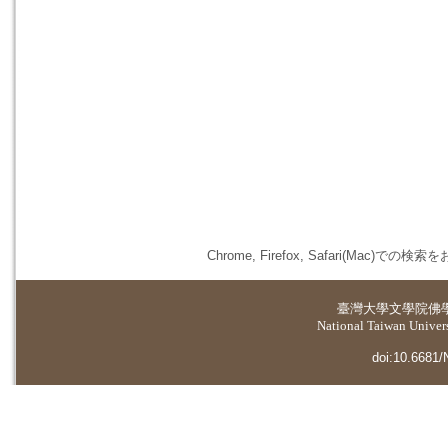
Chrome, Firefox, Safari(
臺灣大學
文學院佛
National Taiwan Universi
doi:10.6681