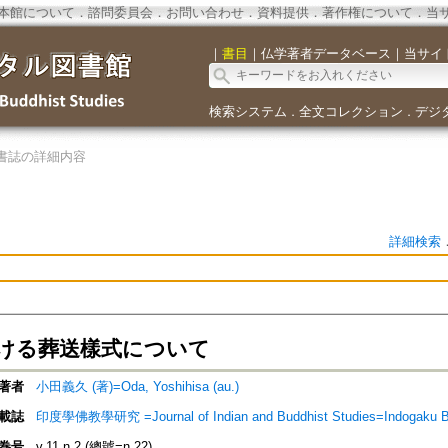
本館について
．
諮問委員会
．
お問い合わせ
．
資料提供
．
著作権について
．
当
｜
書目
｜
仏学著者データベース
｜
当サイ
検索システム
全文コレクション
デジ
．
．
書誌の詳細内容
詳細検索
ける葬送樣式について
著者
小田義久 (著)=Oda, Yoshihisa (au.)
載誌
印度學佛教學研究 =Journal of Indian and Buddhist Studies=Indogaku 
巻号
v.11 n.2 (總號=n.22)