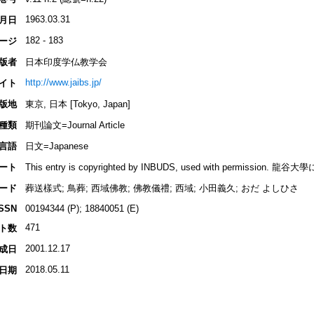
1963.03.31
月日
182 - 183
ージ
版者
日本印度学仏教学会
http://www.jaibs.jp/
イト
版地
東京, 日本 [Tokyo, Japan]
種類
期刊論文=Journal Article
言語
日文=Japanese
ート
This entry is copyrighted by INBUDS, used with permiss
ード
葬送樣式; 鳥葬; 西域佛教; 佛教儀禮; 西域; 小田義久; おだ よしひさ
ISSN
00194344 (P); 18840051 (E)
471
ト数
2001.12.17
成日
2018.05.11
日期