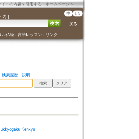
サイトの内容を引用する
．
ホームページへ
中
EN
ト内
｜
戻る
タル仏経
言語レッスン
リンク
．
．
．
検索履歴
．
説明
Bukkyōgaku Kenkyū