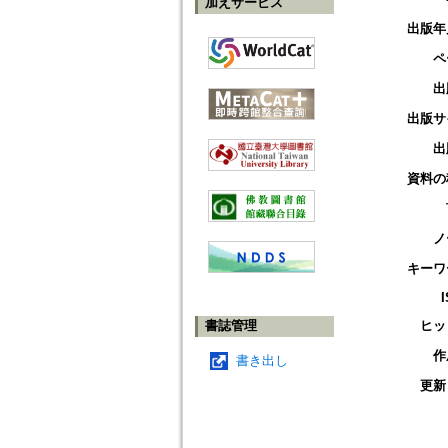
加えサービス
出版年
ペ
出
出版サ
出
資料の
ノ
キーワ
書誌管理
ヒッ
作
書き出し
更新