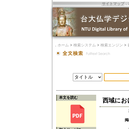
サイトマップ
．
．
ホーム
>
検索システム
>
検索エンジン
>
本文を読む
西域にお
掲