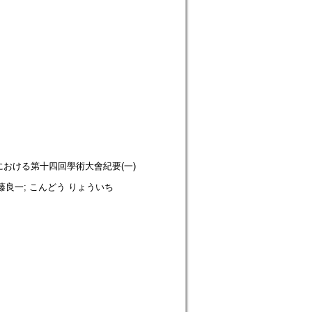
ion. 日本大學における第十四回學術大會紀要(一)
元; 近藤良一; こんどう りょういち