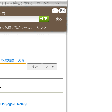
サイトの内容を引用する
．
ホームページへ
中
EN
ト内
｜
戻る
タル仏経
言語レッスン
リンク
．
．
．
検索履歴
．
説明
-
Bukkyōgaku Kenkyū