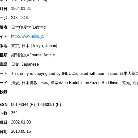
1964.01.31
月日
243 - 246
ージ
版者
日本印度学仏教学会
http://www.jaibs.jp/
イト
版地
東京, 日本 [Tokyo, Japan]
種類
期刊論文=Journal Article
言語
日文=Japanese
ート
This entry is copyrighted by INBUDS, used with permiss
ード
清規; 日本佛教; 日本; 禪宗=Zen Buddhism=Zazen Buddhism; 道
抄録
ISSN
00194344 (P); 18840051 (E)
352
ト数
2002.01.03
成日
2018.05.15
日期