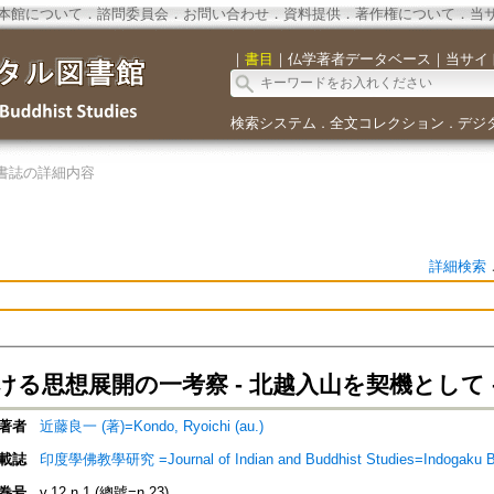
本館について
．
諮問委員会
．
お問い合わせ
．
資料提供
．
著作権について
．
当
｜
書目
｜
仏学著者データベース
｜
当サイ
検索システム
全文コレクション
デジ
．
．
書誌の詳細内容
詳細検索
ける思想展開の一考察 - 北越入山を契機として 
著者
近藤良一 (著)=Kondo, Ryoichi (au.)
載誌
印度學佛教學研究 =Journal of Indian and Buddhist Studies=Indogaku 
巻号
v.12 n.1 (總號=n.23)