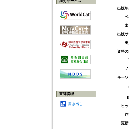
加えサービス
出版年
ペ
出
出版サ
出
資料の
ノ
キーワ
書誌管理
書き出し
ヒッ
作
更新