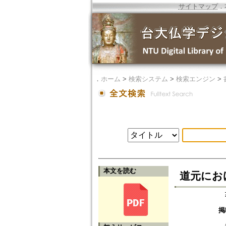
サイトマップ
．
．
ホーム
>
検索システム
>
検索エンジン
>
本文を読む
道元にお
掲