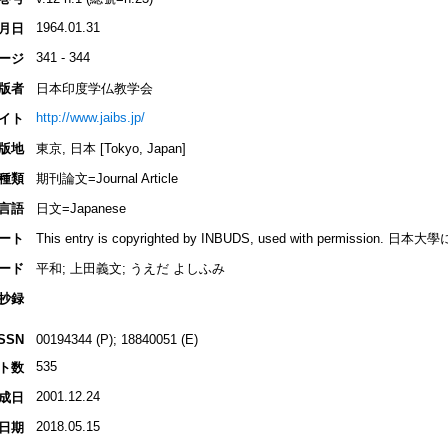
1964.01.31
月日
341 - 344
ージ
版者
日本印度学仏教学会
http://www.jaibs.jp/
イト
版地
東京, 日本 [Tokyo, Japan]
種類
期刊論文=Journal Article
言語
日文=Japanese
ート
This entry is copyrighted by INBUDS, used with permiss
ード
平和; 上田義文; うえだ よしふみ
抄録
ISSN
00194344 (P); 18840051 (E)
535
ト数
2001.12.24
成日
2018.05.15
日期