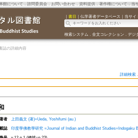
本館について
．
諮問委員会
．
お問い合わせ
．
資料提供
．
著作権について
．
当
｜
書目
｜
仏学著者データベース
｜
当サイ
検索システム
全文コレクション
デジ
．
．
書誌の詳細内容
詳細検索
和
著者
上田義文 (著)=Ueda, Yoshifumi (au.)
載誌
印度學佛教學研究 =Journal of Indian and Buddhist Studies=Indogaku 
巻号
v.12 n.1 (總號=n.23)