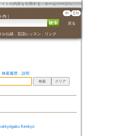
サイトの内容を引用する
．
ホームページへ
中
EN
ト内
｜
戻る
タル仏経
言語レッスン
リンク
．
．
．
検索履歴
．
説明
Bukkyōgaku Kenkyū