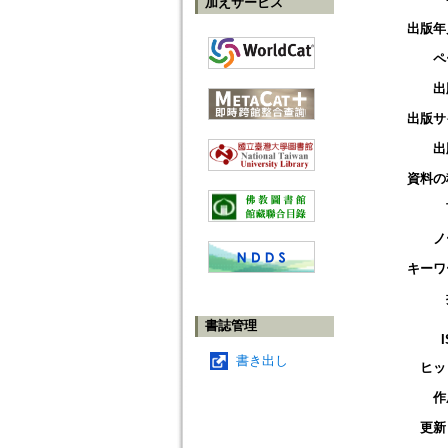
加えサービス
出版年
ペ
出
出版サ
出
資料の
ノ
キーワ
書誌管理
書き出し
ヒッ
作
更新