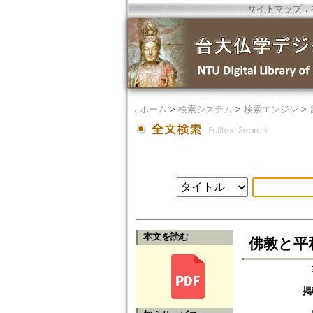
サイトマップ
．
．
ホーム
>
検索システム
>
検索エンジン
>
本文を読む
佛教と平
掲