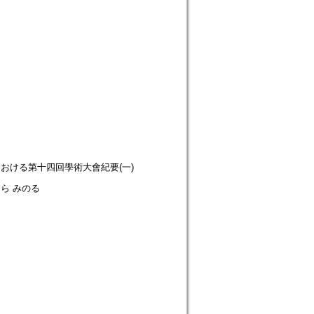
ion.日本大學における第十四回學術大會紀要(一)
 はら みのる