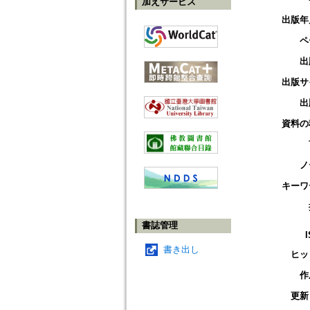
加えサービス
出版年
ペ
出
出版サ
出
資料の
ノ
キーワ
書誌管理
書き出し
ヒッ
作
更新