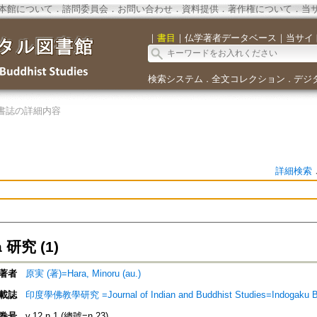
本館について
．
諮問委員会
．
お問い合わせ
．
資料提供
．
著作権について
．
当
｜
書目
｜
仏学著者データベース
｜
当サイ
検索システム
全文コレクション
デジ
．
．
書誌の詳細内容
詳細検索
a 研究 (1)
著者
原実 (著)=Hara, Minoru (au.)
載誌
印度學佛教學研究 =Journal of Indian and Buddhist Studies=Indogaku 
巻号
v.12 n.1 (總號=n.23)