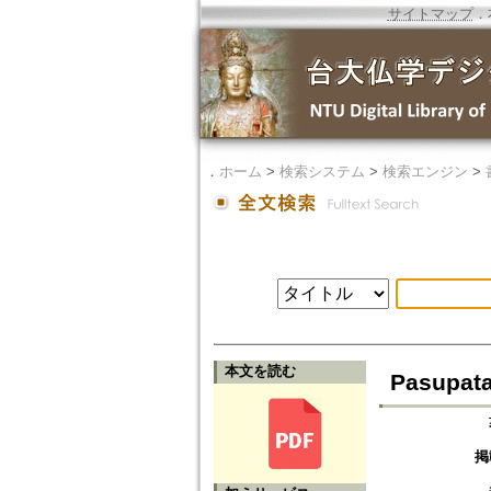
サイトマップ
．
．
ホーム
>
検索システム
>
検索エンジン
>
本文を読む
Pasupat
掲