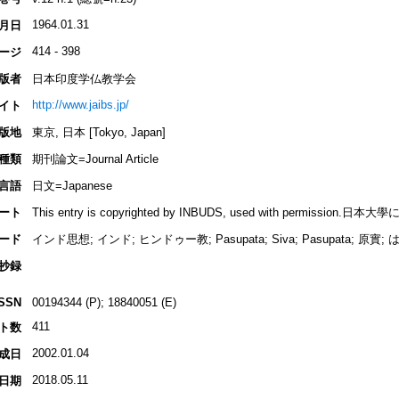
1964.01.31
月日
414 - 398
ージ
版者
日本印度学仏教学会
http://www.jaibs.jp/
イト
版地
東京, 日本 [Tokyo, Japan]
種類
期刊論文=Journal Article
言語
日文=Japanese
ート
This entry is copyrighted by INBUDS, used with permiss
ード
インド思想; インド; ヒンドゥー教; Pasupata; Siva; Pasupata; 原實;
抄録
ISSN
00194344 (P); 18840051 (E)
411
ト数
2002.01.04
成日
2018.05.11
日期