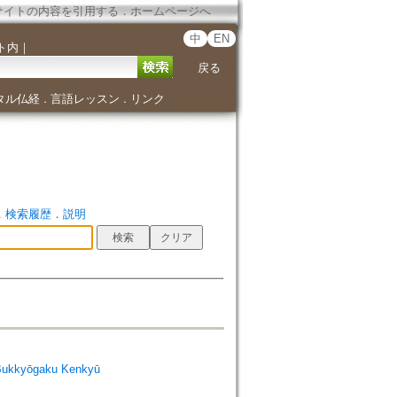
サイトの内容を引用する
．
ホームページへ
中
EN
ト内
｜
戻る
タル仏経
言語レッスン
リンク
．
．
．
検索履歴
．
説明
Bukkyōgaku Kenkyū