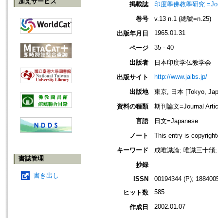
加えサービス
掲載誌
印度學佛教學研究 =Journal 
巻号
v.13 n.1 (總號=n.25)
1965.01.31
出版年月日
35 - 40
ページ
出版者
日本印度学仏教学会
http://www.jaibs.jp/
出版サイト
出版地
東京, 日本 [Tokyo, Jap
資料の種類
期刊論文=Journal Artic
言語
日文=Japanese
ノート
This entry is cop
キーワード
成唯識論; 唯識三十頌;
書誌管理
抄録
書き出し
ISSN
00194344 (P); 1884005
585
ヒット数
2002.01.07
作成日