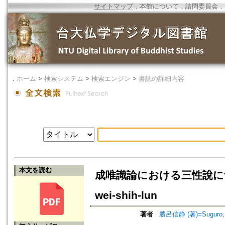
サイトマップ
．
本館について
．
諮問委員会
．
．
ホーム
>
検索システム
>
検索エンジン
>
書誌の詳細内容
本文を読む
成唯識論における三性說について=On 
wei-shih-lun
著者
勝呂信静 (著)=Suguro, S