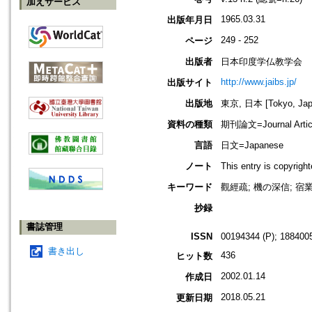
加えサービス
1965.03.31
出版年月日
249 - 252
ページ
出版者
日本印度学仏教学会
http://www.jaibs.jp/
出版サイト
出版地
東京, 日本 [Tokyo, Jap
資料の種類
期刊論文=Journal Artic
言語
日文=Japanese
ノート
This entry is cop
キーワード
觀經疏; 機の深信; 宿業
抄録
書誌管理
ISSN
00194344 (P); 1884005
書き出し
436
ヒット数
2002.01.14
作成日
2018.05.21
更新日期