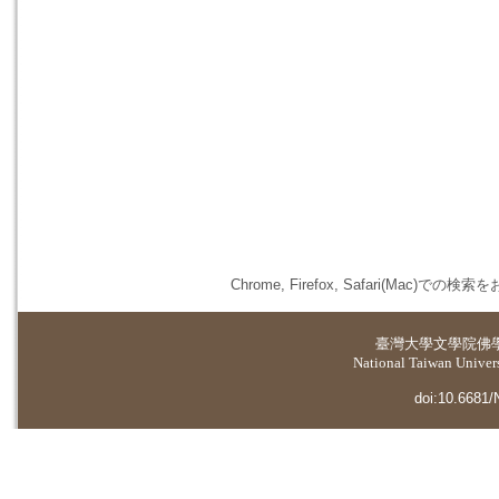
Chrome, Firefox, Safari(
臺灣大學
文學院佛
National Taiwan Universi
doi:10.6681