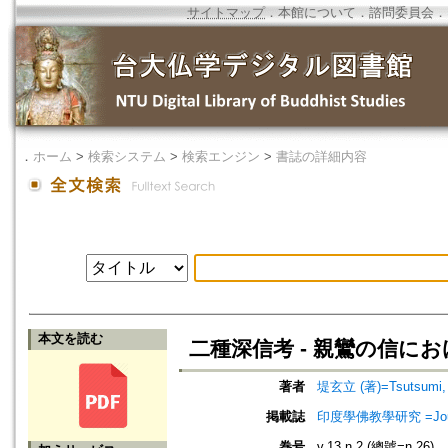
サイトマップ
．
本館について
．
諮問委員会
．
．
ホーム
>
検索システム
>
検索エンジン
>
書誌の詳細内容
本文を読む
二種深信考 - 親鸞の信にお
著者
堤玄立 (著)=Tsutsumi, G
掲載誌
印度學佛教學研究 =Journal 
巻号
v.13 n.2 (總號=n.26)