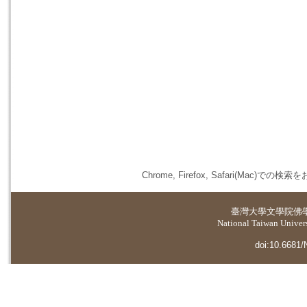
Chrome, Firefox, Safari(
臺灣大學
文學院佛
National Taiwan Universi
doi:10.6681