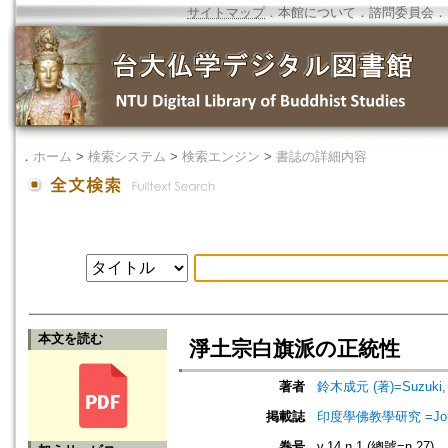
サイトマップ
．
本館について
．
諮問委員会
．
．
ホーム
>
検索システム
>
検索エンジン
>
書誌の詳細内容
本文を読む
淨土宗白旗派の正統性
著者
鈴木成元 (著)=Suzuki, J
掲載誌
印度學佛教學研究 =Journal 
巻号
v.14 n.1 (總號=n.27)