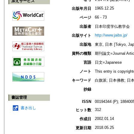
加えサービス
1965.12.25
出版年月日
66 - 73
ページ
出版者
日本印度学仏教学会
http://www.jaibs.jp/
出版サイト
出版地
東京, 日本 [Tokyo, Jap
資料の種類
期刊論文=Journal Artic
言語
日文=Japanese
ノート
This entry is cop
キーワード
白旗派; 日本佛教; 日本
抄録
書誌管理
ISSN
00194344 (P); 1884005
書き出し
312
ヒット数
2002.01.14
作成日
2018.05.25
更新日期