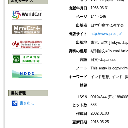
加えサービス
1966.03.31
出版年月日
144 - 146
ページ
出版者
日本印度学仏教学会
http://www.jaibs.jp/
出版サイト
出版地
東京, 日本 [Tokyo, Jap
資料の種類
期刊論文=Journal Artic
言語
日文=Japanese
ノート
This entry is cop
キーワード
インド思想; インド; 
抄録
書誌管理
ISSN
00194344 (P); 1884005
書き出し
586
ヒット数
2002.01.03
作成日
2018.05.25
更新日期