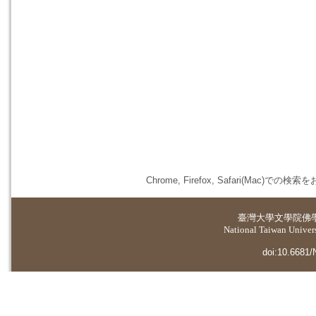
Chrome, Firefox, Safari(
臺灣大學
文學院佛
National Taiwan Universi
doi:10.6681