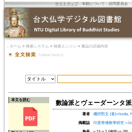
サイトマップ
．
本館について
．
諮問委員会
．
．
ホーム
>
検索システム
>
検索エンジン
>
書誌の詳細内容
本文を読む
數論派とヴェーダーンタ派
著者
磯田煕文 (著)=Isoda, Hir
掲載誌
印度學佛教學研究 =Journal 
巻号
v.14 n.2 (總號=n.28)